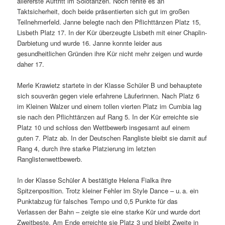
allererste Auftritt im Solotanzen. Noch fehlte es an
Taktsicherheit, doch beide präsentierten sich gut im großen
Teilnehmerfeld. Janne belegte nach den Pflichttänzen Platz 15,
Lisbeth Platz 17. In der Kür überzeugte Lisbeth mit einer Chaplin-
Darbietung und wurde 16. Janne konnte leider aus
gesundheitlichen Gründen ihre Kür nicht mehr zeigen und wurde
daher 17.
Merle Krawietz startete in der Klasse Schüler B und behauptete
sich souverän gegen viele erfahrene Läuferinnen. Nach Platz 6
im Kleinen Walzer und einem tollen vierten Platz im Cumbia lag
sie nach den Pflichttänzen auf Rang 5. In der Kür erreichte sie
Platz 10 und schloss den Wettbewerb insgesamt auf einem
guten 7. Platz ab. In der Deutschen Rangliste bleibt sie damit auf
Rang 4, durch ihre starke Platzierung im letzten
Ranglistenwettbewerb.
In der Klasse Schüler A bestätigte Helena Fialka ihre
Spitzenposition. Trotz kleiner Fehler im Style Dance – u.
a. ein
Punktabzug für falsches Tempo und 0,5 Punkte für das
Verlassen der Bahn – zeigte sie eine starke Kür und wurde dort
Zweitbeste. Am Ende erreichte sie Platz 3 und bleibt Zweite in