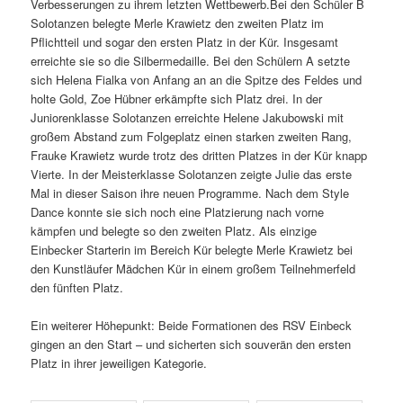
Verbesserungen zu ihrem letzten Wettbewerb.Bei den Schüler B
Solotanzen belegte Merle Krawietz den zweiten Platz im
Pflichtteil und sogar den ersten Platz in der Kür. Insgesamt
erreichte sie so die Silbermedaille. Bei den Schülern A setzte
sich Helena Fialka von Anfang an an die Spitze des Feldes und
holte Gold, Zoe Hübner erkämpfte sich Platz drei. In der
Juniorenklasse Solotanzen erreichte Helene Jakubowski mit
großem Abstand zum Folgeplatz einen starken zweiten Rang,
Frauke Krawietz wurde trotz des dritten Platzes in der Kür knapp
Vierte. In der Meisterklasse Solotanzen zeigte Julie das erste
Mal in dieser Saison ihre neuen Programme. Nach dem Style
Dance konnte sie sich noch eine Platzierung nach vorne
kämpfen und belegte so den zweiten Platz. Als einzige
Einbecker Starterin im Bereich Kür belegte Merle Krawietz bei
den Kunstläufer Mädchen Kür in einem großem Teilnehmerfeld
den fünften Platz.
Ein weiterer Höhepunkt: Beide Formationen des RSV Einbeck
gingen an den Start – und sicherten sich souverän den ersten
Platz in ihrer jeweiligen Kategorie.