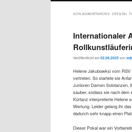
SCHLAGWORTARCHIV:
CRYSTAL T
Internationaler 
Rollkunstläuferi
Veröffentlicht am
02.06.2025
von
mj
Helene Jakubowksi vom RSV Ein
vertreten. So startete sie Anf
Junioren Damen Solotanzen. Ih
sauber, sodass sie nach dem e
Kürtanz interpretierte Helene 
Wertung. Leider gelang ihr da
dadurch sehr knapp einen Pla
Dieser Pokal war ein Vorbereit