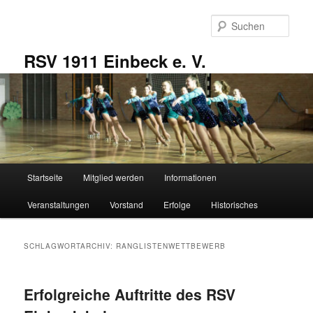
Zum
Zum
primären
sekundären
Such
Inhalt
Inhalt
springen
springen
RSV 1911 Einbeck e. V.
Hauptmenü
Startseite
Mitglied werden
Informationen
Veranstaltungen
Vorstand
Erfolge
Historisches
SCHLAGWORTARCHIV:
RANGLISTENWETTBEWERB
Erfolgreiche Auftritte des RSV