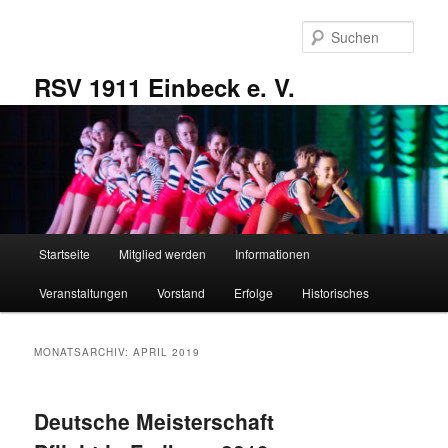
Zum
Zum
primären
sekundären
Such
Inhalt
Inhalt
springen
springen
RSV 1911 Einbeck e. V.
Hauptmenü
Startseite
Mitglied werden
Informationen
Veranstaltungen
Vorstand
Erfolge
Historisches
MONATSARCHIV:
APRIL 2019
Deutsche Meisterschaft