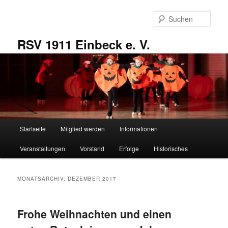
Zum
Zum
primären
sekundären
Such
Inhalt
Inhalt
springen
springen
RSV 1911 Einbeck e. V.
Hauptmenü
Startseite
Mitglied werden
Informationen
Veranstaltungen
Vorstand
Erfolge
Historisches
MONATSARCHIV:
DEZEMBER 2017
Frohe Weihnachten und einen