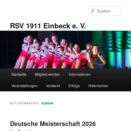
Zum
Zum
primären
sekundären
Such
Inhalt
Inhalt
springen
springen
RSV 1911 Einbeck e. V.
Hauptmenü
Startseite
Mitglied werden
Informationen
Veranstaltungen
Vorstand
Erfolge
Historisches
mjbode
AUTORENARCHIV:
Deutsche Meisterschaft 2026