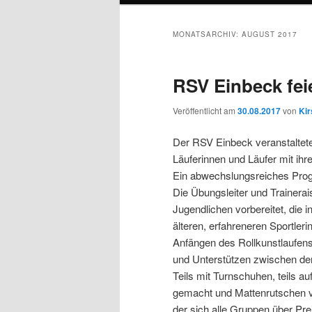
MONATSARCHIV:
AUGUST 2017
RSV Einbeck fei
Veröffentlicht am
30.08.2017
von
Kir
Der RSV Einbeck veranstaltete 
Läuferinnen und Läufer mit ihr
Ein abwechslungsreiches Prog
Die Übungsleiter und Trainerai
Jugendlichen vorbereitet, die 
älteren, erfahreneren Sportleri
Anfängen des Rollkunstlaufens
und Unterstützen zwischen den
Teils mit Turnschuhen, teils a
gemacht und Mattenrutschen ve
der sich alle Gruppen über Pre