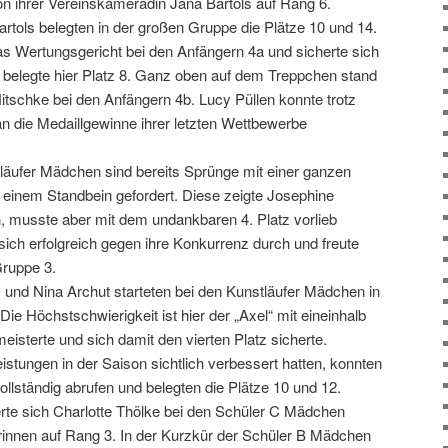
on ihrer Vereinskameradin Jana Bartols auf Rang 6.
rtols belegten in der großen Gruppe die Plätze 10 und 14.
s Wertungsgericht bei den Anfängern 4a und sicherte sich
e belegte hier Platz 8. Ganz oben auf dem Treppchen stand
itschke bei den Anfängern 4b. Lucy Püllen konnte trotz
an die Medaillgewinne ihrer letzten Wettbewerbe
iläufer Mädchen sind bereits Sprünge mit einer ganzen
einem Standbein gefordert. Diese zeigte Josephine
h, musste aber mit dem undankbaren 4. Platz vorlieb
ich erfolgreich gegen ihre Konkurrenz durch und freute
Gruppe 3.
und Nina Archut starteten bei den Kunstläufer Mädchen in
ie Höchstschwierigkeit ist hier der „Axel“ mit eineinhalb
isterte und sich damit den vierten Platz sicherte.
eistungen in der Saison sichtlich verbessert hatten, konnten
llständig abrufen und belegten die Plätze 10 und 12.
erte sich Charlotte Thölke bei den Schüler C Mädchen
erinnen auf Rang 3. In der Kurzkür der Schüler B Mädchen