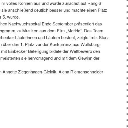
t ihr volles Können aus und wurde zunächst auf Rang 6
te sie anschließend deutlich besser und machte einen Platz
s 5. wurde.
schen Nachwuchspokal Ende September präsentiert das
ogramm zu Musiken aus dem Film „Merida“. Das Team,
becker Läuferinnen und Läufern besteht, zeigte trotz Sturz
h über den 1. Platz vor der Konkurrenz aus Wolfsburg.
it Einbecker Beteiligung bildete der Wettbewerb den
 meisterten sie hervorragend und mit dem Gewinn der
on Annette Ziegenhagen-Gielnik, Alena Riemenschneider