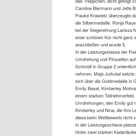
das Treppchen, dicht gefolgt v
Caroline Biermann und Jette Ba
Frauke Krawietz überzeugte da
die Silbermedaille. Ronja Rau
bei der Siegerehrung Larissa N
einer schönen Kür nicht ganz 
anschließen und wurde 5.
In der Leistungsklasse der Fre
Umdrehung und Pirouetten auf 
Schmidt in Gruppe 2 ordentlic
nehmen. Maja Jurkutat setzte s
sich über die Goldmedaille in 
Emily Besel, Kimberley Mohns 
einem starken Teilnehmerfeld. D
Umdrehungen, den Emily gut me
Kimberley und Nina, die ihre L
diese beim Wettbewerb nicht vo
In der Leistungsschiene platzi
hinter zwei starken Kaderläuf