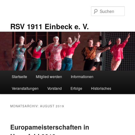
Zum
Zum
primären
sekundären
Such
Inhalt
Inhalt
springen
springen
RSV 1911 Einbeck e. V.
Hauptmenü
Startseite
Mitglied werden
Informationen
Veranstaltungen
Vorstand
Erfolge
Historisches
MONATSARCHIV:
AUGUST 2019
Europameisterschaften in