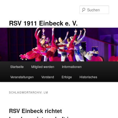
Zum
Zum
primären
sekundären
Such
Inhalt
Inhalt
springen
springen
RSV 1911 Einbeck e. V.
Hauptmenü
Startseite
Mitglied werden
Informationen
Veranstaltungen
Vorstand
Erfolge
Historisches
SCHLAGWORTARCHIV:
LM
RSV Einbeck richtet