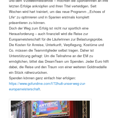
und dem Vizeweltmeistertitel – möchten die Sportlerinnen an ihre
letzten Erfolge anknüpfen und ihren Titel verteidigen. Seit
Wochen wird hart trainiert, um das neue Programm ,,Echoes of
Life“ zu optimieren und in Spanien erstmals komplett
präsentieren zu können.
Doch der Weg zum Erfolg ist nicht nur sportlich eine
Herausforderung – auch finanziell wird die Reise zur
Europameisterschaft für die Läuferinnen zur Belastungsprobe.
Die Kosten für Anreise, Unterkunft, Verpflegung, Kostüme und
Co. müssen die Teammitglieder selbst tragen. Daher ist
Unterstützung gefragt: Um die Teilnahme an der EM zu
ermöglichen, bittet das DreamTeam um Spenden. Jeder Euro hilft
dabei, die Reise und den Traum von einer weiteren Goldmedaille
ein Stück näherzurücken.
Spenden können ganz einfach hier erfolgen:
https://www.gofundme.com/f/72hu8-unser-weg-zur-
europameisterschaft
.