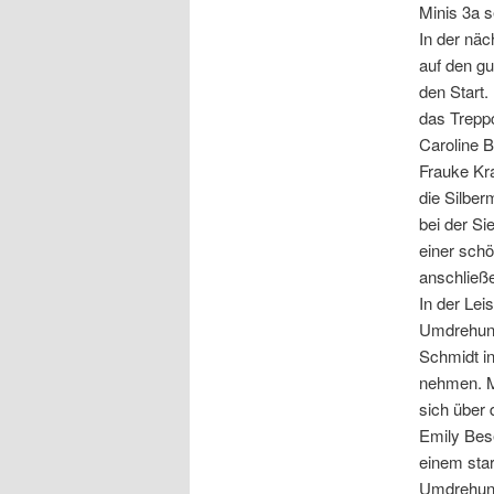
Minis 3a 
In der näc
auf den gu
den Start.
das Treppc
Caroline B
Frauke Kra
die Silber
bei der Si
einer schö
anschließ
In der Lei
Umdrehung
Schmidt in
nehmen. Ma
sich über 
Emily Bes
einem star
Umdrehunge