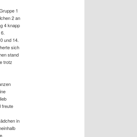
 Gruppe 1
dchen 2 an
ng 4 knapp
 6.
10 und 14.
herte sich
chen stand
e trotz
ganzen
ine
lieb
 freute
Mädchen in
neinhalb
e.