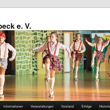
eck e. V.
Informationen
Veranstaltungen
Vorstand
Erfolge
Histori