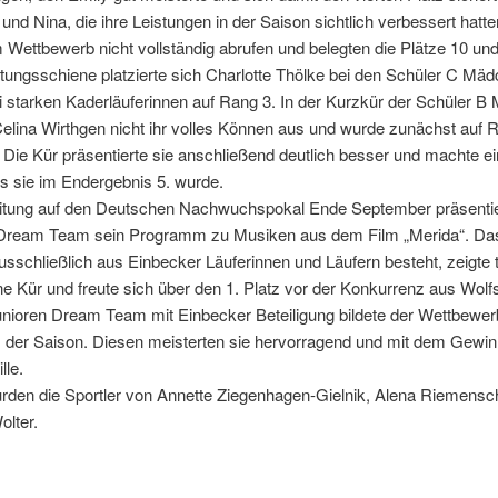
und Nina, die ihre Leistungen in der Saison sichtlich verbessert hatt
 Wettbewerb nicht vollständig abrufen und belegten die Plätze 10 und
stungsschiene platzierte sich Charlotte Thölke bei den Schüler C Mä
i starken Kaderläuferinnen auf Rang 3. In der Kurzkür der Schüler 
elina Wirthgen nicht ihr volles Können aus und wurde zunächst auf 
. Die Kür präsentierte sie anschließend deutlich besser und machte e
s sie im Endergebnis 5. wurde.
eitung auf den Deutschen Nachwuchspokal Ende September präsentie
Dream Team sein Programm zu Musiken aus dem Film „Merida“. Da
sschließlich aus Einbecker Läuferinnen und Läufern besteht, zeigte t
e Kür und freute sich über den 1. Platz vor der Konkurrenz aus Wolf
unioren Dream Team mit Einbecker Beteiligung bildete der Wettbewer
 der Saison. Diesen meisterten sie hervorragend und mit dem Gewin
lle.
urden die Sportler von Annette Ziegenhagen-Gielnik, Alena Riemensc
olter.