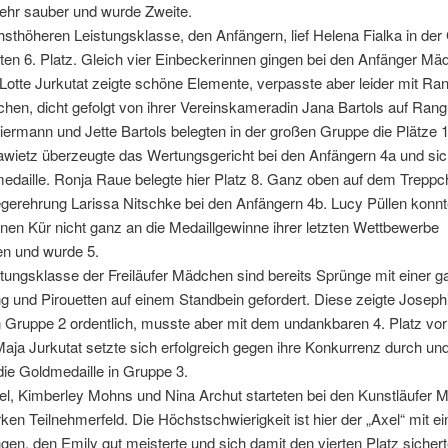
sehr sauber und wurde Zweite.
hsthöheren Leistungsklasse, den Anfängern, lief Helena Fialka in der
ten 6. Platz. Gleich vier Einbeckerinnen gingen bei den Anfänger Mä
 Lotte Jurkutat zeigte schöne Elemente, verpasste aber leider mit Ra
hen, dicht gefolgt von ihrer Vereinskameradin Jana Bartols auf Rang
iermann und Jette Bartols belegten in der großen Gruppe die Plätze 
wietz überzeugte das Wertungsgericht bei den Anfängern 4a und sic
medaille. Ronja Raue belegte hier Platz 8. Ganz oben auf dem Trepp
egerehrung Larissa Nitschke bei den Anfängern 4b. Lucy Püllen konnt
nen Kür nicht ganz an die Medaillgewinne ihrer letzten Wettbewerbe
en und wurde 5.
stungsklasse der Freiläufer Mädchen sind bereits Sprünge mit einer 
 und Pirouetten auf einem Standbein gefordert. Diese zeigte Joseph
 Gruppe 2 ordentlich, musste aber mit dem undankbaren 4. Platz vor
ja Jurkutat setzte sich erfolgreich gegen ihre Konkurrenz durch und
die Goldmedaille in Gruppe 3.
el, Kimberley Mohns und Nina Archut starteten bei den Kunstläufer 
ken Teilnehmerfeld. Die Höchstschwierigkeit ist hier der „Axel“ mit ei
n, den Emily gut meisterte und sich damit den vierten Platz sichert