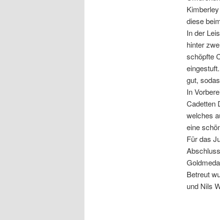
Kimberley 
diese beim
In der Lei
hinter zwe
schöpfte C
eingestuft
gut, sodas
In Vorber
Cadetten 
welches au
eine schön
Für das J
Abschluss
Goldmedai
Betreut w
und Nils W