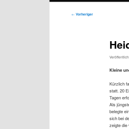
Beitragsnavigation
←
Vorheriger
Hei
Veröffentlic
Kleine un
Kürzlich f
statt. 20 
Tagen erfo
Als jüngst
belegte ei
sich bei d
zeigte die