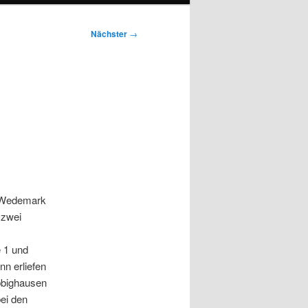
Nächster
→
r Wedemark
 zwei
e 1 und
nn erliefen
Ebbighausen
bei den