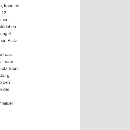
en, konnten
 12.
dchen
B Mädchen
Rang 6
inen Platz
rt das
s Team,
rotz Sturz
sburg.
b den
n der
hneider