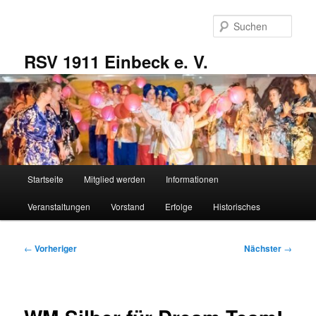
Zum
primären
Such
Inhalt
springen
RSV 1911 Einbeck e. V.
Hauptmenü
Startseite
Mitglied werden
Informationen
Veranstaltungen
Vorstand
Erfolge
Historisches
Beitragsnavigation
←
Vorheriger
Nächster
→