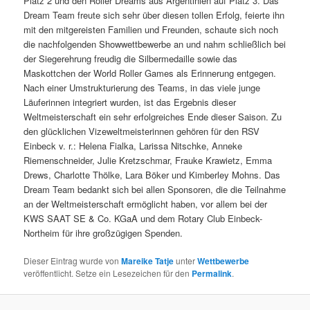
Platz 2 und den Roller Dreams aus Argentinien auf Platz 3. Das
Dream Team freute sich sehr über diesen tollen Erfolg, feierte ihn
mit den mitgereisten Familien und Freunden, schaute sich noch
die nachfolgenden Showwettbewerbe an und nahm schließlich bei
der Siegerehrung freudig die Silbermedaille sowie das
Maskottchen der World Roller Games als Erinnerung entgegen.
Nach einer Umstrukturierung des Teams, in das viele junge
Läuferinnen integriert wurden, ist das Ergebnis dieser
Weltmeisterschaft ein sehr erfolgreiches Ende dieser Saison. Zu
den glücklichen Vizeweltmeisterinnen gehören für den RSV
Einbeck v. r.: Helena Fialka, Larissa Nitschke, Anneke
Riemenschneider, Julie Kretzschmar, Frauke Krawietz, Emma
Drews, Charlotte Thölke, Lara Böker und Kimberley Mohns. Das
Dream Team bedankt sich bei allen Sponsoren, die die Teilnahme
an der Weltmeisterschaft ermöglicht haben, vor allem bei der
KWS SAAT SE & Co. KGaA und dem Rotary Club Einbeck-
Northeim für ihre großzügigen Spenden.
Dieser Eintrag wurde von
Mareike Tatje
unter
Wettbewerbe
veröffentlicht. Setze ein Lesezeichen für den
Permalink
.