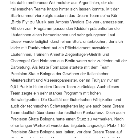
bis dahin amtierende Weltmeister aus Argentinien, der die
italienischen Teams knapp hinter sich lassen konnte. Mit der
Startnummer vier zeigte sodann das Dream Team seine Kür
„Birds Fly“ zu Musik aus Antonio Vivaldis Die vier Jahreszeiten.
Mit den zum Programm passenden Kleidern präsentierten die
Läuferinnen einen harmonischen und sehr gelungenen Lauf.
Dieser wurde lediglich durch einen Sturz unterbrochen, der sich
leider mit Punktverlust auf ein Pflichtelement auswirkte.
Läuferinnen, Trainerin Annette Ziegenhagen-Gielnik und
Choreograf Gert Hofmann aus Berlin waren sehr zufrieden mit der
Darbietung. Als letzte Formation startete mit dem Team
Precision Skate Bologna der Gewinner der italienischen
Meisterschaft und Vizeeuropameister, der im Frühjahr nur um
0,01 Punkte hinter dem Dream Team zurücklag. Auch dieses
Team zeigte ein sehr starkes Programm mit hohen
Schwierigkeiten. Die Qualität der läuferischen Fähigkeiten und
auch der technischen Schwierigkeiten lag wie auch beim Dream
Team deutlich über denen der restlichen Konkurrenz. Doch auch
Precision Skate Bologna hatte einen Sturz zu vermerken. Nach
einer langen Wartezeit wurde das Ergebnis angezeigt: Platz 1 für
Precision Skate Bologna aus Italien, vor dem Dream Team auf