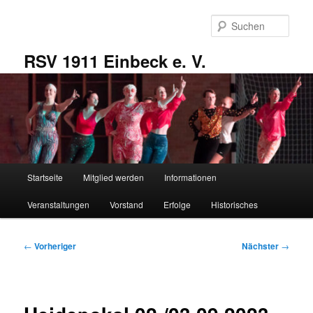
Zum
primären
Such
Inhalt
springen
RSV 1911 Einbeck e. V.
Hauptmenü
Startseite
Mitglied werden
Informationen
Veranstaltungen
Vorstand
Erfolge
Historisches
Beitragsnavigation
←
Vorheriger
Nächster
→