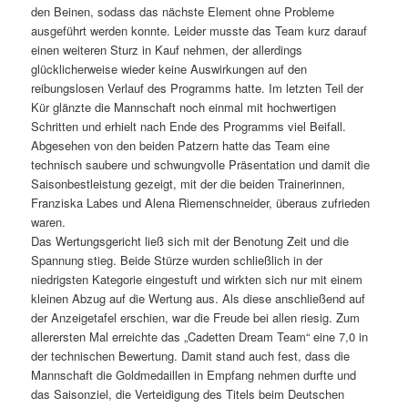
den Beinen, sodass das nächste Element ohne Probleme
ausgeführt werden konnte. Leider musste das Team kurz darauf
einen weiteren Sturz in Kauf nehmen, der allerdings
glücklicherweise wieder keine Auswirkungen auf den
reibungslosen Verlauf des Programms hatte. Im letzten Teil der
Kür glänzte die Mannschaft noch einmal mit hochwertigen
Schritten und erhielt nach Ende des Programms viel Beifall.
Abgesehen von den beiden Patzern hatte das Team eine
technisch saubere und schwungvolle Präsentation und damit die
Saisonbestleistung gezeigt, mit der die beiden Trainerinnen,
Franziska Labes und Alena Riemenschneider, überaus zufrieden
waren.
Das Wertungsgericht ließ sich mit der Benotung Zeit und die
Spannung stieg. Beide Stürze wurden schließlich in der
niedrigsten Kategorie eingestuft und wirkten sich nur mit einem
kleinen Abzug auf die Wertung aus. Als diese anschließend auf
der Anzeigetafel erschien, war die Freude bei allen riesig. Zum
allerersten Mal erreichte das „Cadetten Dream Team“ eine 7,0 in
der technischen Bewertung. Damit stand auch fest, dass die
Mannschaft die Goldmedaillen in Empfang nehmen durfte und
das Saisonziel, die Verteidigung des Titels beim Deutschen