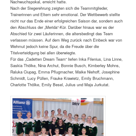
Nachwuchspokal, erreicht hatte.
Nach der Siegerehrung zeigten sich die Teammitglieder,
Trainerinnen und Eltern sehr emotional. Der Wettbewerb stellte
nicht nur das Ende einer erfolgreichen Saison dar, sondern auch
den Abschluss der „Merida“-Kür. Darüber hinaus war es der
Abschied für zwei Läuferinnen, die altersbedingt das Team
verlassen müssen. Auf dem Weg zurück nach Einbeck war von
Wehmut jedoch keine Spur, da die Freude über die
Titelverteidigung bei allen überwiegte.
Für das „Cadetten Dream Team“ liefen Inka Filenius, Lina Linne,
Saskia Thölke, Nina Archut, Bonnie Busch, Kimberley Mohns,
Raluka Ciupag, Emma Pflugmacher, Maike Niehoff, Josephine
Schmidt, Lucy Püllen, Frauke Krawietz, Emily Bruchmann,
Charlotte Thölke, Emily Besel, Julius und Maja Jurkutat.