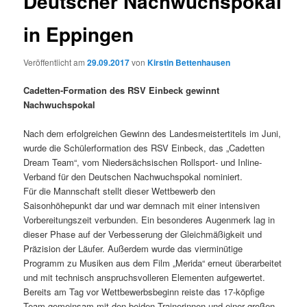
Deutscher Nachwuchspokal
in Eppingen
Veröffentlicht am
29.09.2017
von
Kirstin Bettenhausen
Cadetten-Formation des RSV Einbeck gewinnt
Nachwuchspokal
Nach dem erfolgreichen Gewinn des Landesmeistertitels im Juni,
wurde die Schülerformation des RSV Einbeck, das „Cadetten
Dream Team“, vom Niedersächsischen Rollsport- und Inline-
Verband für den Deutschen Nachwuchspokal nominiert.
Für die Mannschaft stellt dieser Wettbewerb den
Saisonhöhepunkt dar und war demnach mit einer intensiven
Vorbereitungszeit verbunden. Ein besonderes Augenmerk lag in
dieser Phase auf der Verbesserung der Gleichmäßigkeit und
Präzision der Läufer. Außerdem wurde das vierminütige
Programm zu Musiken aus dem Film „Merida“ erneut überarbeitet
und mit technisch anspruchsvolleren Elementen aufgewertet.
Bereits am Tag vor Wettbewerbsbeginn reiste das 17-köpfige
Team gemeinsam mit den beiden Trainerinnen und einer großen