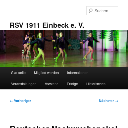
Zum
primären
Such
Inhalt
springen
RSV 1911 Einbeck e. V.
Hauptmenü
Startseite
Mitglied werden
Informationen
Veranstaltungen
Vorstand
Erfolge
Historisches
Beitragsnavigation
←
Vorheriger
Nächster
→