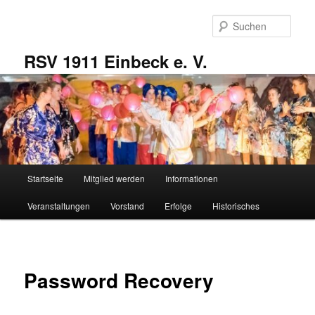
Zum
primären
Such
Inhalt
springen
RSV 1911 Einbeck e. V.
Hauptmenü
Startseite
Mitglied werden
Informationen
Veranstaltungen
Vorstand
Erfolge
Historisches
Password Recovery