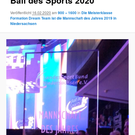
Ball des Sports 2020
Veröffentlicht
16.02.2020
am
900 × 1600
in
Die Meisterklasse
Formation Dream Team ist die Mannschaft des Jahres 2019 in
Niedersachsen