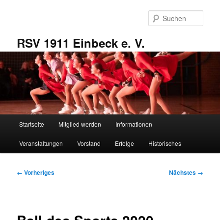
Zum
primären
Such
Inhalt
springen
RSV 1911 Einbeck e. V.
Hauptmenü
Startseite
Mitglied werden
Informationen
Veranstaltungen
Vorstand
Erfolge
Historisches
Bilder-
← Vorheriges
Nächstes →
Navigation